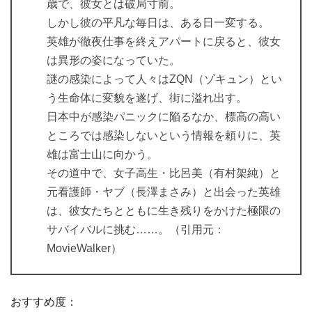
歳で、彼女とは破局寸前。
しかし彼の平凡な毎日は、ある日一変する。
英雄が徹夜仕事を終えアパートに戻ると、彼女
は異形の姿になっていた。
謎の感染によって人々はZQN（ゾキュン）とい
う生命体に変貌を遂げ、街に溢れ出す。
日本中が感染パニックに陥るなか、標高の高い
ところでは感染しないという情報を頼りに、英
雄は富士山に向かう。
その道中で、女子高生・比呂美（有村架純）と
元看護師・ヤブ（長澤まさみ）と出会った英雄
は、彼女たちとともに生き残りをかけた極限の
サバイバルに挑む……。（引用元：
MovieWalker）
おすすめ度：