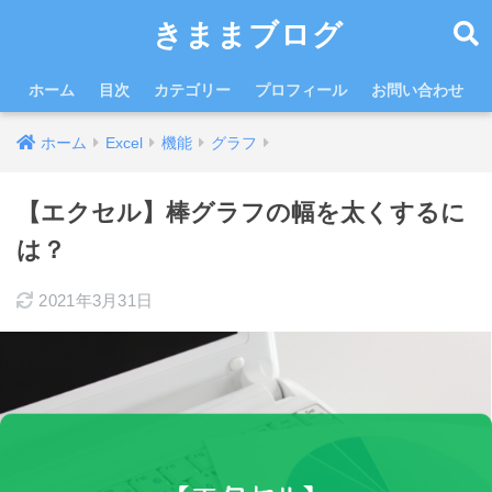
きままブログ
ホーム
目次
カテゴリー
プロフィール
お問い合わせ
ホーム
Excel
機能
グラフ
【エクセル】棒グラフの幅を太くするに
は？
2021年3月31日