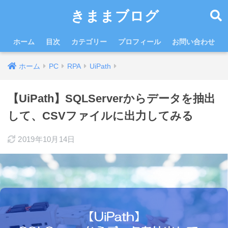
きままブログ
ホーム
目次
カテゴリー
プロフィール
お問い合わせ
ホーム
PC
RPA
UiPath
【UiPath】SQLServerからデータを抽出
して、CSVファイルに出力してみる
2019年10月14日