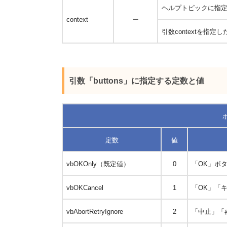
ヘルプトピックに指
context
ー
引数
context
を指定した
引数「buttons」に指定する定数と値
定数
値
vbOKOnly（既定値）
0
「OK」ボ
vbOKCancel
1
「OK」「
vbAbortRetryIgnore
2
「中止」「