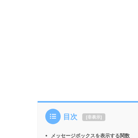
目次
[
非表示
]
メッセージボックスを表示する関数