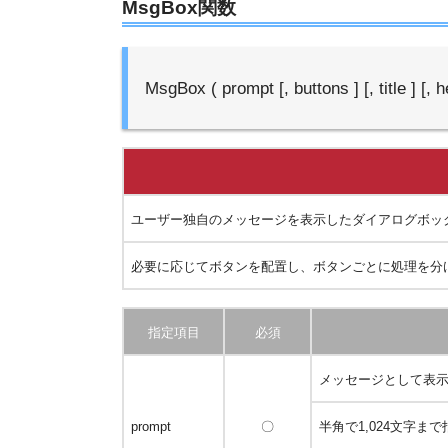
MsgBox関数
MsgBox ( prompt [, buttons ] [, title ] [, he
ユーザー独自のメッセージを表示したダイアログボック
必要に応じてボタンを配置し、ボタンごとに処理を分
指定項目
必須
メッセージとして表
prompt
〇
半角で1,024文字ま