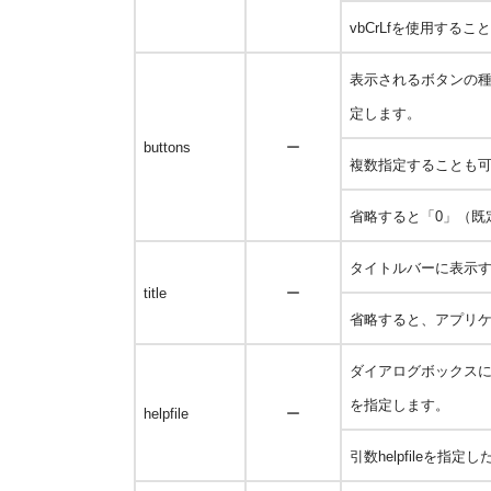
vbCrLfを使用す
表示されるボタンの
定します。
buttons
ー
複数指定することも
省略すると「0」（既
タイトルバーに表示
title
ー
省略すると、アプリ
ダイアログボックス
を指定します。
helpfile
ー
引数
helpfileを指