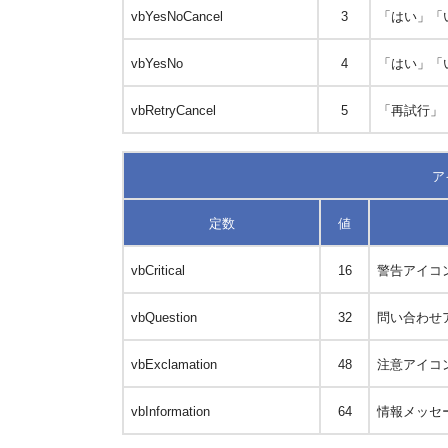
vbYesNoCancel
3
「はい」「
vbYesNo
4
「はい」「
vbRetryCancel
5
「再試行」
ア
定数
値
vbCritical
16
警告アイコ
vbQuestion
32
問い合わせ
vbExclamation
48
注意アイコ
vbInformation
64
情報メッセ