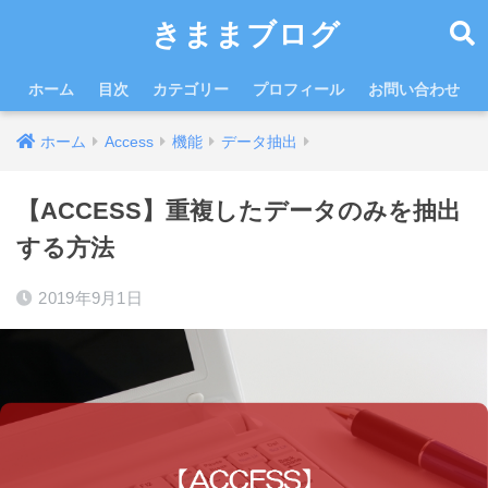
きままブログ
ホーム
目次
カテゴリー
プロフィール
お問い合わせ
ホーム
Access
機能
データ抽出
【ACCESS】重複したデータのみを抽出
する方法
2019年9月1日