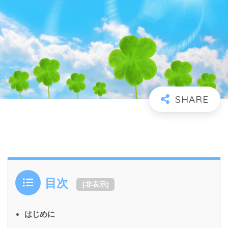
目次
[
非表示
]
はじめに