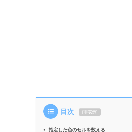
目次
[
非表示
]
指定した色のセルを数える