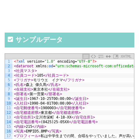
サンプルデータ
XHTML
1
<?
xml 
version
=
"1.0"
encoding
=
"UTF-8"
?>
2
<dataroot 
xmlns
:
od
=
"urn:schemas-microsoft-com:officedata"
3
<社員マスタ>
4
<社員コード>
105
</社員コード>
5
<フリガナ>
モリウエ　イクマ
</フリガナ>
6
<氏名>
森上 偉久馬
</氏名>
7
<在籍支社>
東京本社
</在籍支社>
8
<部署名>
第一営業
</部署名>
9
<誕生日>
1967-10-25T00:00:00
</誕生日>
10
<入社日>
1990-04-01T00:00:00
</入社日>
11
<自宅郵便番号>
1900003
</自宅郵便番号>
12
<自宅都道府県>
東京都
</自宅都道府県>
13
<自宅住所1>
立川市栄町 4-18-XX
</自宅住所1>
14
<自宅電話番号>
(0425)25-05XX
</自宅電話番号>
15
<内線>
215
</内線>
16
<写真>
EMPID5.BMP
</写真>
17
<プロフィール>
私は中学生までの間、合唱をやっていました。声が高いの