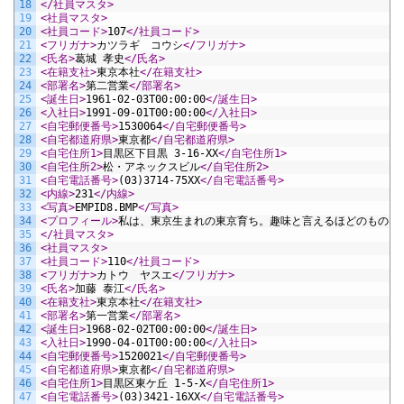
18
</社員マスタ>
19
<社員マスタ>
20
<社員コード>
107
</社員コード>
21
<フリガナ>
カツラギ　コウシ
</フリガナ>
22
<氏名>
葛城 孝史
</氏名>
23
<在籍支社>
東京本社
</在籍支社>
24
<部署名>
第二営業
</部署名>
25
<誕生日>
1961-02-03T00:00:00
</誕生日>
26
<入社日>
1991-09-01T00:00:00
</入社日>
27
<自宅郵便番号>
1530064
</自宅郵便番号>
28
<自宅都道府県>
東京都
</自宅都道府県>
29
<自宅住所1>
目黒区下目黒 3-16-XX
</自宅住所1>
30
<自宅住所2>
松・アネックスビル
</自宅住所2>
31
<自宅電話番号>
(03)3714-75XX
</自宅電話番号>
32
<内線>
231
</内線>
33
<写真>
EMPID8.BMP
</写真>
34
<プロフィール>
私は、東京生まれの東京育ち。趣味と言えるほどのものは
35
</社員マスタ>
36
<社員マスタ>
37
<社員コード>
110
</社員コード>
38
<フリガナ>
カトウ　ヤスエ
</フリガナ>
39
<氏名>
加藤 泰江
</氏名>
40
<在籍支社>
東京本社
</在籍支社>
41
<部署名>
第一営業
</部署名>
42
<誕生日>
1968-02-02T00:00:00
</誕生日>
43
<入社日>
1990-04-01T00:00:00
</入社日>
44
<自宅郵便番号>
1520021
</自宅郵便番号>
45
<自宅都道府県>
東京都
</自宅都道府県>
46
<自宅住所1>
目黒区東ケ丘 1-5-X
</自宅住所1>
47
<自宅電話番号>
(03)3421-16XX
</自宅電話番号>