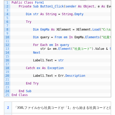
1
Public
Class
Form1
2
Private
Sub 
Button1_Click
(
sender 
As
Object
,
e
As
Even
3
4
Dim 
str 
As
String
=
String
.
Empty
5
6
Try
7
8
Dim 
EmpMa 
As
XElement
=
XElement
.
Load
(
"C:\sa
9
10
Dim 
query
=
From 
em 
In
EmpMa
.
Elements
(
"社員マス
11
12
For
Each
em 
In
query
13
str
&=
em
.
Element
(
"社員コード"
)
.
Value
&
Spa
14
Next
15
16
Label1
.
Text
=
str
17
18
Catch
ex 
As
Exception
19
20
Label1
.
Text
=
Err
.
Description
21
22
End
Try
23
24
End
Sub
25
End
Class
2
「XMLファイルから社員コードが「1」から始まる社員コードと氏