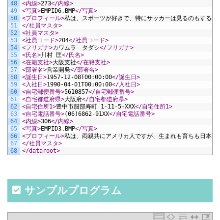
48
<内線>
273
</内線>
49
<写真>
EMPID6.BMP
</写真>
50
<プロフィール>
私は、スポーツが好きで、特にサッカーは見るのもするの
51
</社員マスタ>
52
<社員マスタ>
53
<社員コード>
204
</社員コード>
54
<フリガナ>
カワムラ　タダシ
</フリガナ>
55
<氏名>
川村 匡
</氏名>
56
<在籍支社>
大阪支社
</在籍支社>
57
<部署名>
営業開発
</部署名>
58
<誕生日>
1957-12-08T00:00:00
</誕生日>
59
<入社日>
1990-04-01T00:00:00
</入社日>
60
<自宅郵便番号>
5610857
</自宅郵便番号>
61
<自宅都道府県>
大阪府
</自宅都道府県>
62
<自宅住所1>
豊中市服部寿町 1-11-5-XXX
</自宅住所1>
63
<自宅電話番号>
(06)6862-91XX
</自宅電話番号>
64
<内線>
306
</内線>
65
<写真>
EMPID3.BMP
</写真>
66
<プロフィール>
私は、両親共にアメリカ人ですが、生まれも育ちも日本で
67
</社員マスタ>
68
</dataroot>
サンプルプログラム