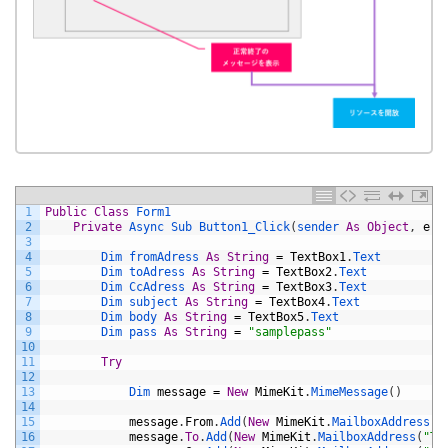
1
Public
Class
Form1
2
Private
Async 
Sub 
Button1_Click
(
sender 
As
Object
,
e
A
3
4
Dim 
fromAdress 
As
String
=
TextBox1
.
Text
5
Dim 
toAdress 
As
String
=
TextBox2
.
Text
6
Dim 
CcAdress 
As
String
=
TextBox3
.
Text
7
Dim 
subject 
As
String
=
TextBox4
.
Text
8
Dim 
body 
As
String
=
TextBox5
.
Text
9
Dim 
pass 
As
String
=
"samplepass"
10
11
Try
12
13
Dim 
message
=
New
MimeKit
.
MimeMessage
(
)
14
15
message
.
From
.
Add
(
New
MimeKit
.
MailboxAddress
(
"
16
message
.
To
.
Add
(
New
MimeKit
.
MailboxAddress
(
"T