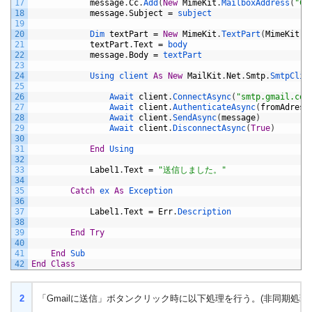
17
message
.
Cc
.
Add
(
New
MimeKit
.
MailboxAddress
(
"C
18
message
.
Subject
=
subject
19
20
Dim 
textPart
=
New
MimeKit
.
TextPart
(
MimeKit
.
T
21
textPart
.
Text
=
body
22
message
.
Body
=
textPart
23
24
Using 
client 
As
New
MailKit
.
Net
.
Smtp
.
SmtpClie
25
26
Await 
client
.
ConnectAsync
(
"smtp.gmail.com
27
Await 
client
.
AuthenticateAsync
(
fromAdress
28
Await 
client
.
SendAsync
(
message
)
29
Await 
client
.
DisconnectAsync
(
True
)
30
31
End
Using
32
33
Label1
.
Text
=
"送信しました。"
34
35
Catch
ex 
As
Exception
36
37
Label1
.
Text
=
Err
.
Description
38
39
End
Try
40
41
End
Sub
42
End
Class
2
「Gmailに送信」ボタンクリック時に以下処理を行う。(非同期処理を