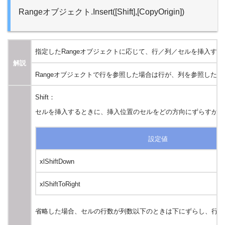
Rangeオブジェクト.Insert([Shift],[CopyOrigin])
指定したRangeオブジェクトに応じて、行／列／セルを挿入する
解説
Rangeオブジェクトで行を参照した場合は行が、列を参照した
Shift：
セルを挿入するときに、挿入位置のセルをどの方向にずらすかを
設定値
xlShiftDown
xlShiftToRight
省略した場合、セルの行数が列数以下のときは下にずらし、行数