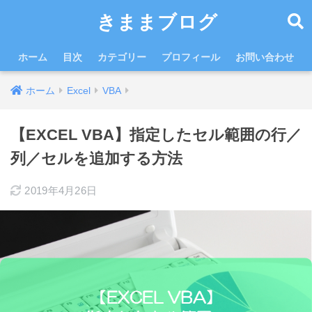
きままブログ
ホーム
目次
カテゴリー
プロフィール
お問い合わせ
ホーム
Excel
VBA
【EXCEL VBA】指定したセル範囲の行／
列／セルを追加する方法
2019年4月26日