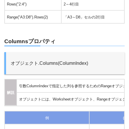
Rows("2:4")
2～4行目
Range("A3:D8").Rows(2)
「A3～D8」セルの2行目
Columnsプロパティ
オブジェクト.Columns(ColumnIndex)
引数ColumnIndexで指定した列を参照するためのRangeオブジ
解説
オブジェクトには、Worksheetオブジェクト、Rangeオ
例
参