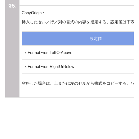
引数
CopyOrigin：
挿入したセル／行／列の書式の内容を指定する。設定値は下表の
設定値
xlFormatFromLeftOrAbove
xlFormatFromRightOrBelow
省略した場合は、上または左のセルから書式をコピーする。ワー