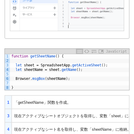
JavaScript
1
function
getSheetName
(
)
{
2
3
let 
sheet
=
SpreadsheetApp
.
getActiveSheet
(
)
;
4
let 
sheetName
=
sheet
.
getName
(
)
;
5
6
Browser
.
msgBox
(
sheetName
)
;
7
8
}
1
「getSheetName」関数を作成。
3
現在アクティブなシートオブジェクトを取得し、変数「sheet」に格
4
現在アクティブなシート名を取得し、変数「sheetName」に格納。