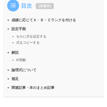
目次
[
非表示
]
成績に応じてＡ・Ｂ・Ｃランクを付ける
設定手順
セルに式を設定する
式をコピーする
解説
IF関数
論理式について
補足
関連記事・本のまとめ記事